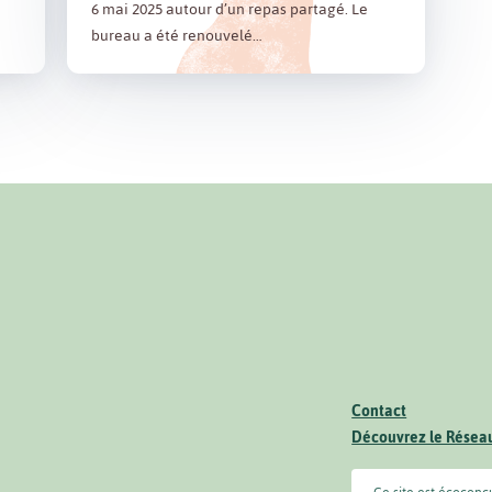
6 mai 2025 autour d’un repas partagé. Le
bureau a été renouvelé…
Contact
Découvrez le Résea